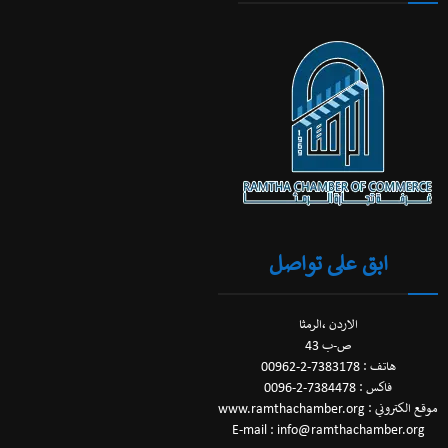
ابق على تواصل
الاردن ،الرمثا
ص-ب 43
هاتف : 7383178-2-00962
فاكس : 7384478-2-0096
موقع الكتروني : www.ramthachamber.org
E-mail : info@ramthachamber.org