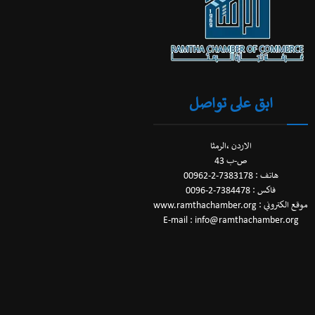
ابق على تواصل
الاردن ،الرمثا
ص-ب 43
هاتف : 7383178-2-00962
فاكس : 7384478-2-0096
موقع الكتروني : www.ramthachamber.org
E-mail : info@ramthachamber.org