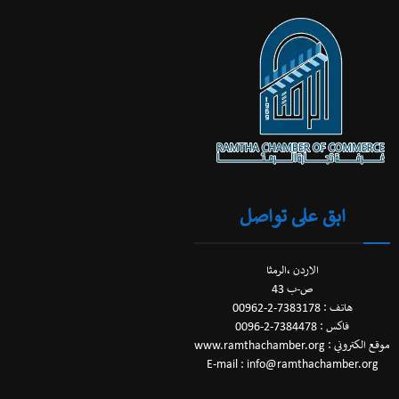
ابق على تواصل
الاردن ،الرمثا
ص-ب 43
هاتف : 7383178-2-00962
فاكس : 7384478-2-0096
موقع الكتروني : www.ramthachamber.org
E-mail : info@ramthachamber.org