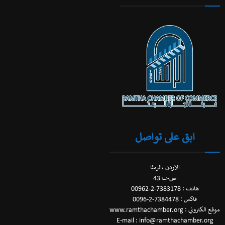
ابق على تواصل
الاردن ،الرمثا
ص-ب 43
هاتف : 7383178-2-00962
فاكس : 7384478-2-0096
موقع الكتروني : www.ramthachamber.org
E-mail : info@ramthachamber.org