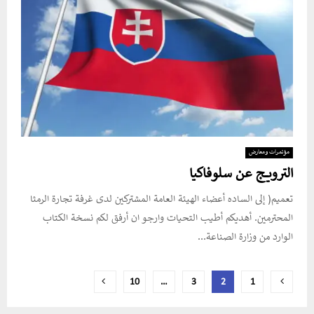
مؤتمرات ومعارض
الترويج عن سلوفاكيا
تعميم( إلى الساده أعضاء الهيئة العامة المشتركين لدى غرفة تجارة الرمثا
المحترمين. أهديكم أطيب التحيات وارجو ان أرفق لكم نسخة الكتاب
الوارد من وزارة الصناعة...
تعدد
10
…
3
2
1
صفحات