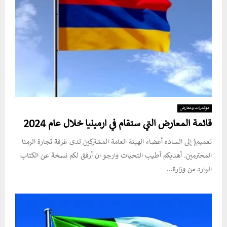
مؤتمرات ومعارض
قائمة المعارض التي ستقام في ارمينيا خلال عام 2024
تعميم( إلى الساده أعضاء الهيئة العامة المشتركين لدى غرفة تجارة الرمثا
المحترمين. أهديكم أطيب التحيات وارجو ان أرفق لكم نسخة عن الكتاب
الوارد من وزارة...