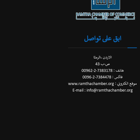
ابق على تواصل
الاردن ،الرمثا
ص-ب 43
هاتف : 7383178-2-00962
فاكس : 7384478-2-0096
موقع الكتروني : www.ramthachamber.org
E-mail : info@ramthachamber.org